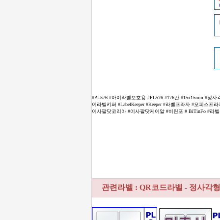
#PL576 #아이라벨보호용 #PL576 #176칸 #15x15mm
이라벨키퍼 #LabelKeeper #Keeper #라벨프라자 #오피스
이사팔닷코리아 #이사팔닷케이알 #비틴포 # BiTinFo #라벨몰 
관련라벨 : QR코드라벨 - 정사각