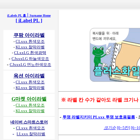
|
iLabels PL 홈
Surname Home
[ iLabel PL ]
쿠팡 아이라벨
-
CLxxx 흰색모조
-
KLxxx 찰딱라벨
-
CLxxLG 흰색광택
-
CJxxxLG 하늘색모조
-
CJxxxLG 연노란색모조
옥션 아이라벨
-
CLxxx 흰색모조
-
KLxxx 찰딱라벨
G마켓 아이라벨
※ 라벨 칸 수가 같아도 라벨 크기나
-
CLxxx 흰색모조
-
KLxxx 찰딱라벨
-
투명 라벨지키미 PLxxx 투명 보호용필름
-
네이버 스마트스토어
-
크기순
[0~5칸]
[6~1
CLxxx 흰색모조
-
LLxxx 찰딱라벨