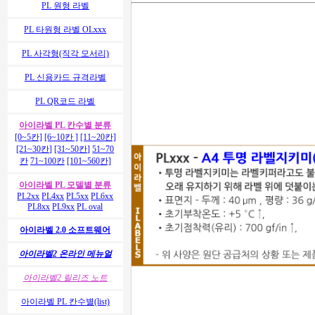
PL 원형 라벨
PL 타원형 라벨 OLxxx
PL 사각형(직각 모서리)
PL 신용카드 규격라벨
PL QR코드 라벨
아이라벨 PL 칸수별 분류
[0~5칸]
[6~10칸 ]
[11~20칸]
[21~30칸]
[31~50칸]
51~70
칸
71~100칸
[101~560칸]
아이라벨 PL 모델별 분류
PL2xx
PL4xx
PL5xx
PL6xx
PL8xx
PL9xx
PL oval
아이라벨 2.0 소프트웨어
아이라벨2 온라인 메뉴얼
아이라벨2 릴리즈 노트
아이라벨 PL 칸수별(list)