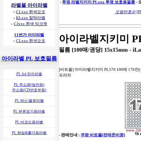
-
투명 라벨지키미 PLxxx 투명 보호용필름
-
라벨몰 아이라벨
-
CLxxx 흰색모조
모델번호순
[P
-
KLxxx 찰딱라벨
-
CJxxx 흰색 잉크젯
11번가 아이라벨
아이라벨지키미 PL
-
CLxxx 흰색모조
필름 [100매/권당] 15x15mm - iLa
아이라벨 PL 보호필름
[비트몰] 아이라벨지키미 PL576 100매 176칸(1
PL A4 전지라벨
프라자
PL 주소용(일반용)
주소용(CD번호부용)
PL 박스/물류라벨
PL 분류표기용라벨
PL 바코드용라벨
PL 화일&홀더용라벨
- 판매안내 :
쿠팡 비트몰[판매준비중]