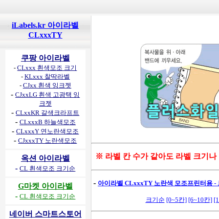
iLabels.kr 아이라벨
CLxxxTY
쿠팡 아이라벨
-
CLxxx 흰색모조 크기
-
KLxxx 찰딱라벨
-
CJxx 흰색 잉크젯
-
CJxxLG 흰색 고광택 잉
크젯
-
CLxxKR 갈색크라프트
-
CLxxxB 하늘색모조
-
CLxxxY 연노란색모조
-
CJxxxTY 노란색모조
※ 라벨 칸 수가 같아도 라벨 크기나
옥션 아이라벨
-
CL 흰색모조 크기순
-
아이라벨 CLxxxTY 노란색 모조프린터용 - 
G마켓 아이라벨
-
CL 흰색모조 크기순
크기순
[0~5칸]
[6~10칸]
[
네이버 스마트스토어