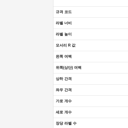
규격 코드
라벨 너비
라벨 높이
모서리 R 값
왼쪽 여백
위쪽(상단) 여백
상하 간격
좌우 간격
가로 개수
세로 개수
장당 라벨 수