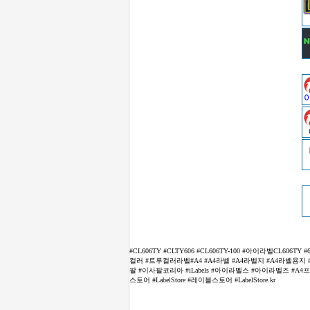
#CL606TY #CLTY606 #CL606TY-100 #아이라벨C
컬러 #트루컬러라벨#A4 #A4라벨 #A4라벨지 #A4라벨용지 #
팔 #이사팔코리아 #iLabels #아이라벨스 #아이라벨즈 #
스토어 #LabelStore #레이블스토어 #LabelStore.kr