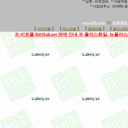
* 상호 : 비트정보 * 사업자등록번
* 사업장주소 : [6106
:+:
www.248.co.kr
비트정보
[
]
[
]
[
]
[
아이라벨
애니라벨
폼텍라벨
플러스화일
※ 비트몰 BitMall.net 판매 안내 ※ 플러스화일, 뉴