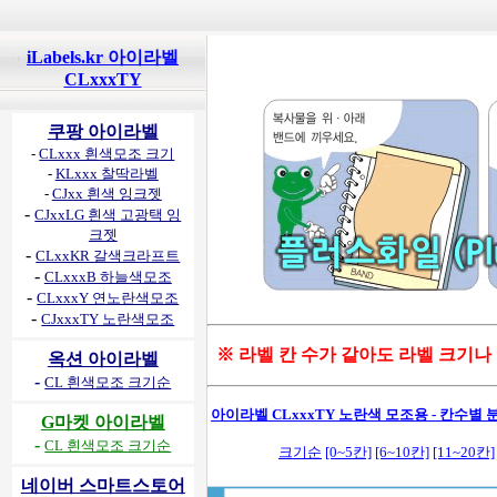
iLabels.kr 아이라벨
CLxxxTY
쿠팡 아이라벨
-
CLxxx 흰색모조 크기
-
KLxxx 찰딱라벨
-
CJxx 흰색 잉크젯
-
CJxxLG 흰색 고광택 잉
크젯
-
CLxxKR 갈색크라프트
-
CLxxxB 하늘색모조
-
CLxxxY 연노란색모조
-
CJxxxTY 노란색모조
※ 라벨 칸 수가 같아도 라벨 크기나
옥션 아이라벨
-
CL 흰색모조 크기순
아이라벨 CLxxxTY 노란색 모조용 - 칸수별 분
G마켓 아이라벨
-
CL 흰색모조 크기순
크기순
[0~5칸]
[6~10칸]
[11~20칸]
네이버 스마트스토어