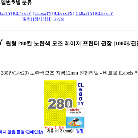
모델번호별 분류
2xxTY]
[CL4xxTY]
[CL5xxTY]
[CL6xxTY]
[CL8xxTY]
[CL9xxTY]
[원형]
[정사각형]
크기순
Y
원형 280칸 노란색 모조 레이저 프린터 권장 [100매/권
원280칸(14x20) 노란색모조 지름12mm 원형라벨 - 비트몰 iLabel
하지 않음/품절/핀매안함]