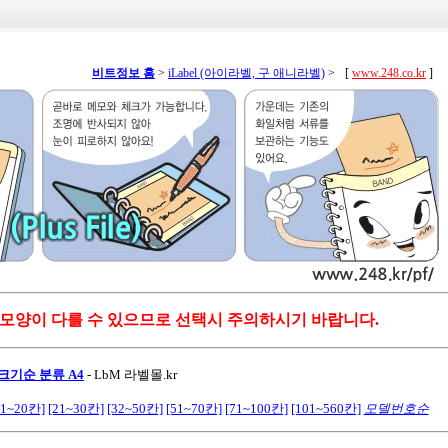
비트정보 홈
>
iLabel (아이라벨, 구 애니라벨)
>
[
www.248.co.kr
]
 모양이 다를 수 있으므로 선택시 주의하시기 바랍니다.
크기순 분류 A4
-
LbM 라벨몰.kr
11~20칸]
[21~30칸]
[32~50칸]
[51~70칸]
[71~100칸]
[101~560칸]
모델번호순