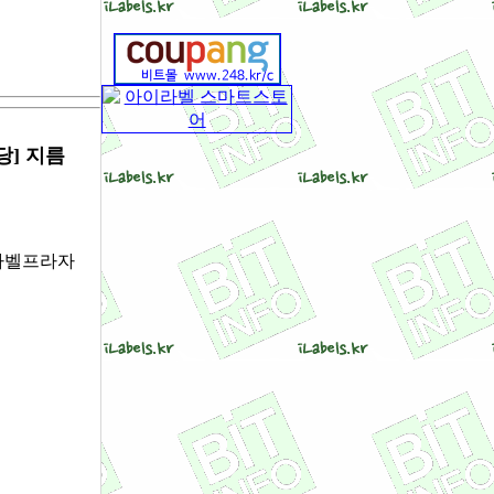
당] 지름
s 라벨프라자