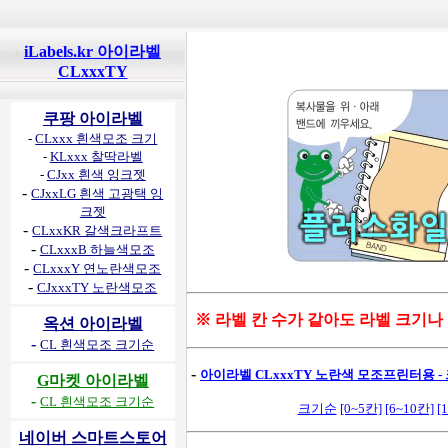
iLabels.kr 아이라벨
CLxxxTY
쿠팡 아이라벨
-
CLxxx 흰색모조 크기
-
KLxxx 찰딱라벨
-
CJxx 흰색 잉크젯
-
CJxxLG 흰색 고광택 잉
크젯
-
CLxxKR 갈색크라프트
-
CLxxxB 하늘색모조
-
CLxxxY 연노란색모조
-
CJxxxTY 노란색모조
※ 라벨 칸 수가 같아도 라벨 크기나
옥션 아이라벨
-
CL 흰색모조 크기순
-
아이라벨 CLxxxTY 노란색 모조프린터용 - 
G마켓 아이라벨
-
CL 흰색모조 크기순
크기순
[0~5칸]
[6~10칸]
[
네이버 스마트스토어