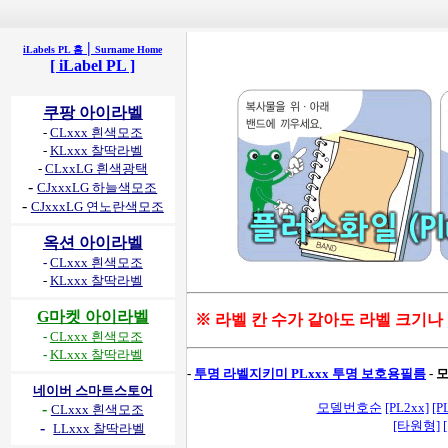
|
iLabels PL 홈
Surname Home
[ iLabel PL ]
쿠팡 아이라벨
-
CLxxx 흰색모조
-
KLxxx 찰딱라벨
-
CLxxLG 흰색광택
-
CJxxxLG 하늘색모조
-
CJxxxLG 연노란색모조
옥션 아이라벨
-
CLxxx 흰색모조
-
KLxxx 찰딱라벨
G마켓 아이라벨
※ 라벨 칸 수가 같아도 라벨 크기나
-
CLxxx 흰색모조
-
KLxxx 찰딱라벨
-
투명 라벨지키미 PLxxx 투명 보호용필름
- 
네이버 스마트스토어
-
모델번호순
[PL2xx]
[P
CLxxx 흰색모조
[타원형]
-
LLxxx 찰딱라벨