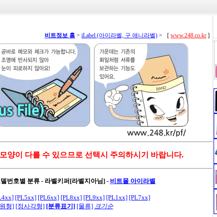
비트정보 홈
>
iLabel (아이라벨, 구 애니라벨)
>
[
www.248.co.kr
]
 모양이 다를 수 있으므로 선택시 주의하시기 바랍니다.
모델번호별 분류 - 라벨키퍼[라벨지아님]
-
비트몰 아이라벨
L4xx]
[PL5xx]
[PL6xx]
[PL8xx]
[PL9xx]
[PL1xx]
[PL7xx]
[원형]
[정사각형]
[분류표기]
[물류]
크기순