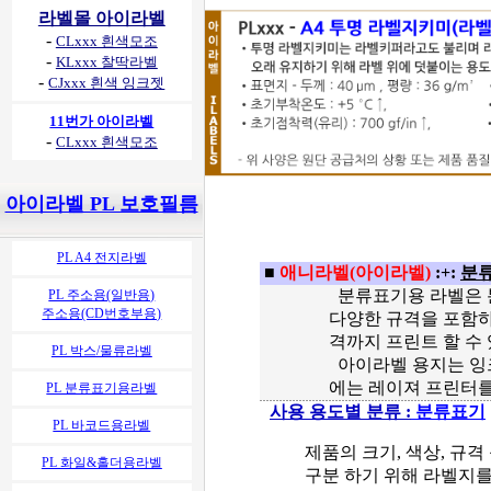
라벨몰 아이라벨
-
CLxxx 흰색모조
-
KLxxx 찰딱라벨
-
CJxxx 흰색 잉크젯
11번가 아이라벨
-
CLxxx 흰색모조
아이라벨 PL 보호필름
PL A4 전지라벨
■
애니라벨(아이라벨)
:+:
분류
분류표기용 라벨은 분
PL 주소용(일반용)
주소용(CD번호부용)
다양한 규격을 포함하
격까지 프린트 할 수
PL 박스/물류라벨
아이라벨 용지는 잉크
에는 레이져 프린터를
PL 분류표기용라벨
사용 용도별 분류 :
분류표기
PL 바코드용라벨
제품의 크기, 색상, 규격
PL 화일&홀더용라벨
구분 하기 위해 라벨지를