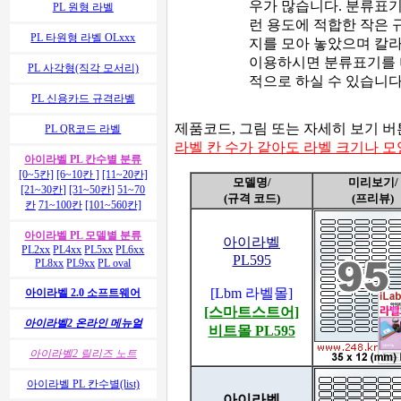
우가 많습니다. 분류표기
PL 원형 라벨
런 용도에 적합한 작은 
PL 타원형 라벨 OLxxx
지를 모아 놓았으며 칼
이용하시면 분류표기를 
PL 사각형(직각 모서리)
적으로 하실 수 있습니다
PL 신용카드 규격라벨
제품코드, 그림 또는 자세히 보기 
PL QR코드 라벨
라벨 칸 수가 같아도 라벨 크기나 
아이라벨 PL 칸수별 분류
[0~5칸]
[6~10칸 ]
[11~20칸]
모델명/
미리보기/
[21~30칸]
[31~50칸]
51~70
(규격 코드)
(프리뷰)
칸
71~100칸
[101~560칸]
아이라벨 PL 모델별 분류
아이라벨
PL2xx
PL4xx
PL5xx
PL6xx
PL595
PL8xx
PL9xx
PL oval
[Lbm 라벨몰]
아이라벨 2.0 소프트웨어
[스마트스트어]
아이라벨2 온라인 메뉴얼
비트몰 PL595
아이라벨2 릴리즈 노트
아이라벨 PL 칸수별(list)
아이라벨