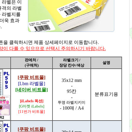
 라벨은 이
규격의 라벨
라 라벨지를
더욱 효과
.
버튼을 클릭하시면 제품 상세페이지로 이동합니다.
모양이 다를 수 있으므로 선택시 주의하시기 바랍니다.
판메처 /
라벨크기 /
설명
(구매처)
장당 칸수/색상
[쿠팡 비트몰]
35x12 mm
[Lbm 라벨몰]
-
[네이버 비트몰]
95칸
분류표기용
-
[iLabels 옥션]
투명 라벨지키미
[G마켓 iLabels]
- 100매 / A4
[11번가 비트몰]
[쿠팡 비트몰]