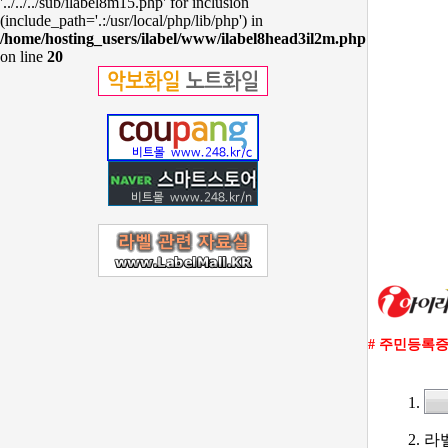
'../../../sub/ilabel8m15.php' for inclusion
(include_path='.:/usr/local/php/lib/php') in
/home/hosting_users/ilabel/www/ilabel8head3il2m.php
on line
20
# 주민등록증
1.
2. 