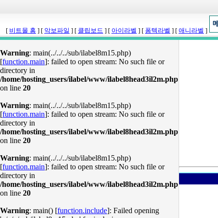
[
비트몰 홈
] [
악보파일
] [
클립보드
] [
아이라벨
] [
폼텍라벨
] [
애니라벨
]
Warning
: main(../../../sub/ilabel8m15.php)
[
function.main
]: failed to open stream: No such file or
directory in
/home/hosting_users/ilabel/www/ilabel8head3il2m.php
on line
20
Warning
: main(../../../sub/ilabel8m15.php)
[
function.main
]: failed to open stream: No such file or
directory in
/home/hosting_users/ilabel/www/ilabel8head3il2m.php
on line
20
Warning
: main(../../../sub/ilabel8m15.php)
[
function.main
]: failed to open stream: No such file or
directory in
/home/hosting_users/ilabel/www/ilabel8head3il2m.php
on line
20
Warning
: main() [
function.include
]: Failed opening