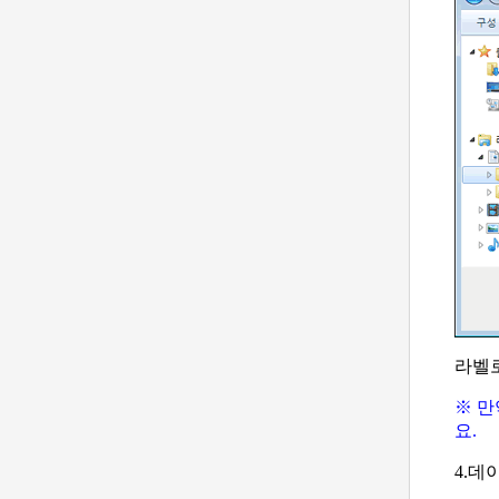
라벨로
※ 만
요.
4.데