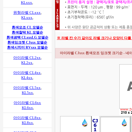
KLxxx
,
원형라벨 CLxxx
,
KLxxx
,
흰색모조 CL 모델순
흰색찰딱 KL 모델순
흰색광택 CLxxxLG 모델순
※ 라벨 칸 수가 같아도 라벨 크기나 모양이 다
흰색잉크젯 CJxxx 모델순
흰색시치미 RVxxx 모델순
아이라벨 CJxxx 흰색모조 잉크젯 크기순 - 
아이라벨 CL2xx
,
KL2xx
,
아이라벨 CL4xx
,
KL4xx
,
아이라벨 CL5xx
,
KL5xx
,
아이라벨 CL6xx
KL6xx
,
아이라벨 CL8xx
,
KL8xx
,