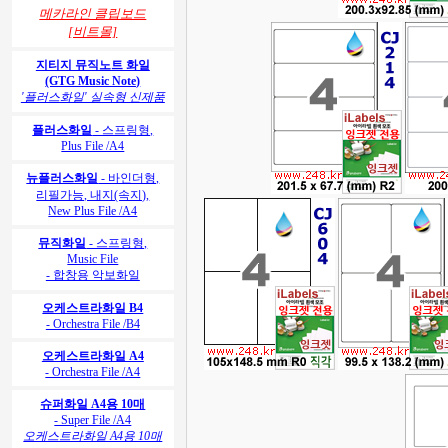
메카라인 클립보드
[비트몰]
지티지 뮤직노트 화일
(GTG Music Note)
'플러스화일' 실속형 신제품
플러스화일
- 스프링형,
Plus File /A4
뉴플러스화일
- 바인더형,
리필가능, 내지(속지),
New Plus File /A4
뮤직화일
- 스프링형,
Music File
- 합창용 악보화일
오케스트라화일 B4
- Orchestra File /B4
오케스트라화일 A4
- Orchestra File /A4
슈퍼화일 A4용 10매
- Super File /A4
오케스트라화일 A4용 10매