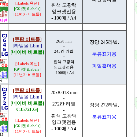
[iLabels 옥션]
흰색 고광택
[G마켓 iLabels]
잉크젯전용
[11번가 비트몰]
- 100매 / A4
[쿠팡 비트몰]
26x8 mm
장당 245라벨,
[라벨몰 Lbm ]
-
245칸 라벨
[네이버 비트몰]
분류표기용
-
흰색 고광택
[iLabels 옥션]
파일홀더용
잉크젯전용
[G마켓 iLabels]
- 100매 / A4
[11번가 비트몰]
[쿠팡 비트몰]
20x8.018 mm
[라벨몰 Lbm ]
-
[네이버 비트몰]
272칸 라벨
장당 272라벨,
CJ572LG]
-
흰색 고광택
분류표기용
[iLabels 옥션]
잉크젯전용
[G마켓 iLabels]
- 100매 / A4
[11번가 비트몰]