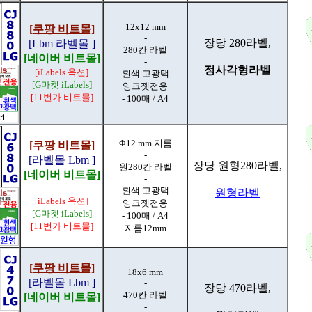
12x12 mm
[쿠팡 비트몰]
-
장당 280라벨,
[Lbm 라벨몰 ]
280칸 라벨
[네이버 비트몰]
-
정사각형라벨
[iLabels 옥션]
흰색 고광택
[G마켓 iLabels]
잉크젯전용
[11번가 비트몰]
- 100매 / A4
Φ12 mm 지름
[쿠팡 비트몰]
-
[라벨몰 Lbm ]
장당 원형280라벨,
원280칸 라벨
[네이버 비트몰]
-
흰색 고광택
원형라벨
[iLabels 옥션]
잉크젯전용
[G마켓 iLabels]
- 100매 / A4
[11번가 비트몰]
지름12mm
[쿠팡 비트몰]
18x6 mm
[라벨몰 Lbm ]
-
장당 470라벨,
470칸 라벨
[네이버 비트몰]
-