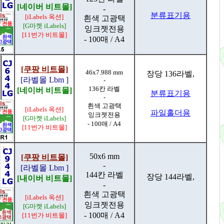
[네이버 비트몰]
-
분류표기용
[iLabels 옥션]
흰색 고광택
[G마켓 iLabels]
잉크젯전용
[11번가 비트몰]
- 100매 / A4
[쿠팡 비트몰]
46x7.988 mm
장당 136라벨,
[라벨몰 Lbm ]
-
136칸 라벨
[네이버 비트몰]
분류표기용
-
흰색 고광택
[iLabels 옥션]
파일홀더용
잉크젯전용
[G마켓 iLabels]
- 100매 / A4
[11번가 비트몰]
50x6 mm
[쿠팡 비트몰]
-
[라벨몰 Lbm ]
144칸 라벨
장당 144라벨,
[내이버 비트몰]
-
흰색 고광택
[iLabels 옥션]
잉크젯전용
[G마켓 iLabels]
- 100매 / A4
[11번가 비트몰]