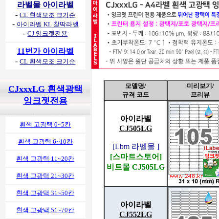
라벨몰 아이라벨
-
CL 흰색모조 크기순
-
아이라벨 KL 찰딱라벨
-
CJ 잉크젯전용
11번가 아이라벨
-
CL 흰색모조 크기순
모델명/
미리보기/
CJxxxLG 흰색광택
규격 코드
프리뷰
잉크젯전용
아이라벨
흰색 고광택 0~5칸
CJ505LG
흰색 고광택 6~10칸
[Lbm 라벨몰 ]
[스마트스토어]
흰색 고광택 11~20칸
비트몰 CJ505LG
흰색 고광택 21~30칸
흰색 고광택 31~50칸
아이라벨
흰색 고광택 51~70칸
CJ552LG