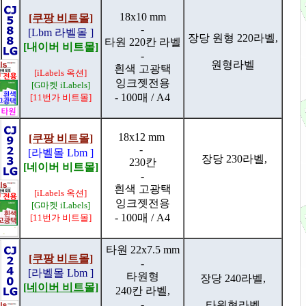
18x10 mm
[쿠팡 비트몰]
-
[Lbm 라벨몰 ]
장당 원형 220라벨,
타원 220칸 라벨
[내이버 비트몰]
-
원형라벨
흰색 고광택
[iLabels 옥션]
잉크젯전용
[G마켓 iLabels]
- 100매 / A4
[11번가 비트몰]
18x12 mm
[쿠팡 비트몰]
-
[라벨몰 Lbm ]
장당 230라벨,
230칸
[네이버 비트몰]
-
흰색 고광택
[iLabels 옥션]
잉크젯전용
[G마켓 iLabels]
- 100매 / A4
[11번가 비트몰]
타원 22x7.5 mm
[쿠팡 비트몰]
-
[라벨몰 Lbm ]
타원형
장당 240라벨,
[네이버 비트몰]
240칸 라벨,
-
타원형라벨