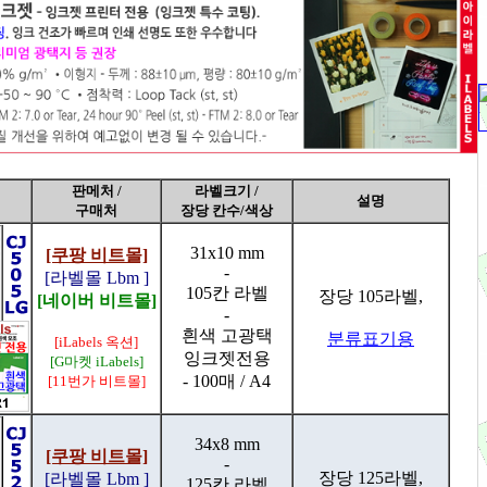
판메처 /
라벨크기 /
설명
구매처
장당 칸수/색상
31x10 mm
[쿠팡 비트몰]
-
[라벨몰 Lbm ]
105칸 라벨
장당 105라벨,
[네이버 비트몰]
-
흰색 고광택
분류표기용
[iLabels 옥션]
잉크젯전용
[G마켓 iLabels]
- 100매 / A4
[11번가 비트몰]
34x8 mm
[쿠팡 비트몰]
-
장당 125라벨,
[라벨몰 Lbm ]
125칸 라벨