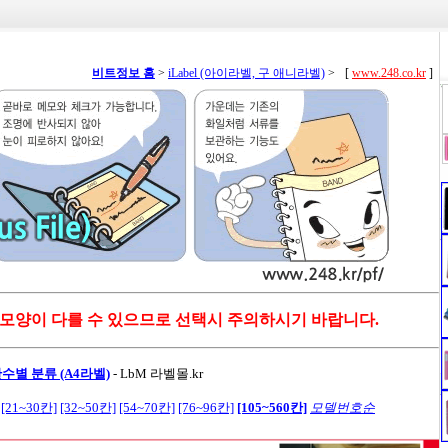
비트정보 홈
>
iLabel (아이라벨, 구 애니라벨)
>
[
www.248.co.kr
]
 모양이 다를 수 있으므로 선택시 주의하시기 바랍니다.
수별 분류 (A4라벨)
-
LbM 라벨몰.kr
[21~30칸]
[32~50칸]
[54~70칸]
[76~96칸]
[105~560칸]
모델번호순