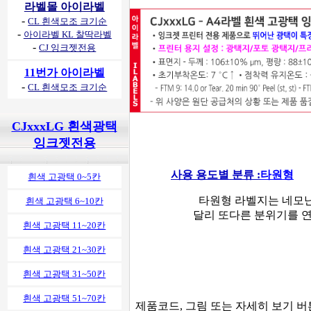
라벨몰 아이라벨
-
CL 흰색모조 크기순
-
아이라벨 KL 찰딱라벨
-
CJ 잉크젯전용
11번가 아이라벨
-
CL 흰색모조 크기순
CJxxxLG 흰색광택
잉크젯전용
사용 용도별 분류 :
타원형
흰색 고광택 0~5칸
타원형 라벨지는 네모
흰색 고광택 6~10칸
달리 또다른 분위기를 
흰색 고광택 11~20칸
흰색 고광택 21~30칸
흰색 고광택 31~50칸
흰색 고광택 51~70칸
제품코드, 그림 또는 자세히 보기 