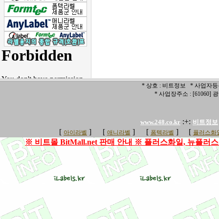
* 상호 : 비트정보 * 사업자등록번
* 사업장주소 : [6106
:+:
www.248.co.kr
비트정보
[
]
[
]
[
]
[
아이라벨
애니라벨
폼텍라벨
플러스화일
※ 비트몰 BitMall.net 판매 안내 ※ 플러스화일, 뉴