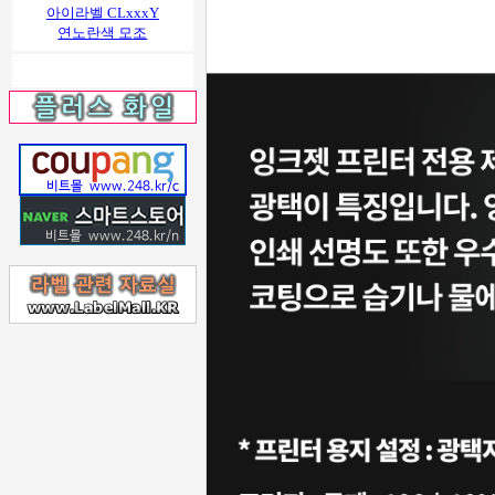
아이라벨 CLxxxY
연노란색 모조