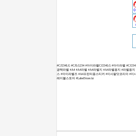
#CJ234LG #CJLG234 #아이라벨CJ234LG #아이라벨 
광택라벨 #A4 #A4라벨 #A4라벨지 #A4라벨용지 #라벨용지 #
스 #아이라벨즈 #A4프린터용스티커 #이사팔닷코리아 #이사팔닷케
레이블스토어 #LabelStore.kr