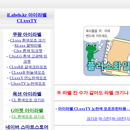
iLabels.kr 아이라벨
CLxxxTY
쿠팡 아이라벨
-
CLxxx 흰색모조 크기
-
KLxxx 찰딱라벨
-
CJxx 흰색 잉크젯
-
CJxxLG 흰색 고광택 잉
크젯
-
CLxxKR 갈색크라프트
-
CLxxxB 하늘색모조
-
CLxxxY 연노란색모조
-
CJxxxTY 노란색모조
※ 라벨 칸 수가 같아도 라벨 크기나
옥션 아이라벨
-
CL 흰색모조 크기순
-
아이라벨 CLxxxTY 노란색 모조프린터용 - 
G마켓 아이라벨
-
CL 흰색모조 크기순
크기순
[0~5칸]
[6~10칸]
[
네이버 스마트스토어