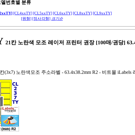
모델번호별 분류
2xxTY]
[CL4xxTY]
[CL5xxTY]
[CL6xxTY]
[CL8xxTY]
[CL9xxTY]
[원형]
[정사각형]
크기순
Y
21칸 노란색 모조 레이저 프린터 권장 [100매/권당] 63.4
칸(3x7) 노란색모조 주소라벨 - 63.4x38.2mm R2 - 비트몰 iLabe