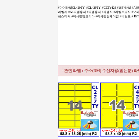
#아이라벨CL429TY- #CL429TY- #CLTY429 #16
라벨지 #A4라벨용지 #라벨용지 #라벨지 #라벨프라자 #오피스프
용스티커 #이사팔닷코리아 #이사팔닷케이알 #비틴포 # BiTinF
관련 라벨 : 주소(DM) 수신자용(받는분) 라