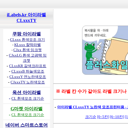
iLabels.kr 아이라벨
CLxxxTY
쿠팡 아이라벨
-
CLxxx 흰색모조 크기
-
KLxxx 찰딱라벨
-
CJxx 흰색 잉크젯
-
CJxxLG 흰색 고광택 잉
크젯
-
CLxxKR 갈색크라프트
-
CLxxxB 하늘색모조
-
CLxxxY 연노란색모조
-
CJxxxTY 노란색모조
※ 라벨 칸 수가 같아도 라벨 크기나
옥션 아이라벨
-
CL 흰색모조 크기순
-
아이라벨 CLxxxTY 노란색 모조프린터용 - 
G마켓 아이라벨
-
CL 흰색모조 크기순
크기순
[0~5칸]
[6~10칸]
[
네이버 스마트스토어