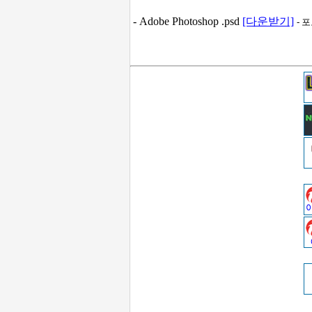
- Adobe Photoshop .psd
[다운받기]
- 